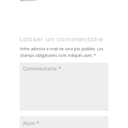
Navigation
Suivant:
Dégâts d’orage et de grêle sur votre habitation : Expertise
de
Gagnaire à votre service
l’article
Laisser un commentaire
Votre adresse e-mail ne sera pas publiée.
Les
champs obligatoires sont indiqués avec
*