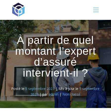
Panneau de gestion des cookies
À partir de quel
montant l’expert
d’assuré
intervient-il ?
Posté le
5 septembre 2023
|
Mis à jour le
5 septembre
2023
|
par
admin
|
Non classé